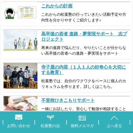
これからの計画
これからの松葉塾の行っていきたい活動予定や方
向性を分かりやすくご紹介します♪
高卒後の若者 進路・夢実現サポート 志プ
ロジェクト
将来の進路で悩んだり、やりたいことが分からな
い高卒後の若者への進路・夢実現をサポート
寺子屋の内容（１人１人の好奇心を大切に
する教育）
松葉塾では、自分のワクワクをベースに個人のカ
リキュラムを作ります。詳しくはこちら。
不登校ひきこもりサポート
一緒にお話したり、安心して勉強や相談すること
もできます。詳しくはこちらから。
お問い合わせ
松葉塾の志
無料メルマガ
上へ戻る
寺子屋の１日の様子